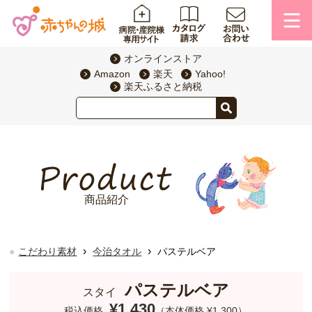
オンラインストア
Amazon
楽天
Yahoo!
楽天ふるさと納税
商品紹介
›
›
こだわり素材
今治タオル
パステルベア
パステルベア
スタイ
¥1,430
税込価格
（本体価格 ¥1,300）