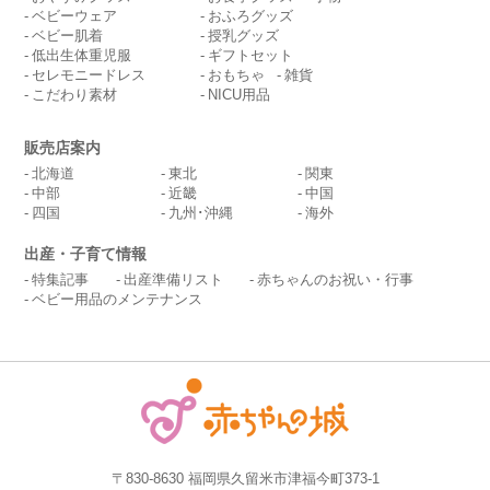
ベビーウェア
おふろグッズ
ベビー肌着
授乳グッズ
低出生体重児服
ギフトセット
セレモニードレス
おもちゃ
雑貨
こだわり素材
NICU用品
販売店案内
北海道
東北
関東
中部
近畿
中国
四国
九州･沖縄
海外
出産・子育て情報
特集記事
出産準備リスト
赤ちゃんのお祝い・行事
ベビー用品のメンテナンス
〒830-8630 福岡県久留米市津福今町373-1