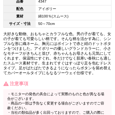
品番
4347
配色
アイボリー
素材
綿100％(スムース)
サイズ・寸法
50～70cm
大好きな動物、おもちゃとカラフルな色。男の子が着ても、女
の子が着ても可愛らしい柄です。そんな柄を活かす為に、シン
プルな形に織ネーム、胸元にはポイントで赤と紺のドットボタ
ンをつけました。アイボリーの優しいグランドカラーに、小さ
なモチーフがきちんと並び、赤ちゃんもお母さんも元気にして
くれます。保温性にすぐれ、冬だけでなく肌寒い春秋にも適し
たスムース素材です。生まれてすぐはすっぽり足を包むドレス
タイプ。足がばたばたできるようになったらボタンを留め替え
てカバーオールタイプにもなるツーウェイ仕様です。
注意事項
・モニターの発色の具合によって実際のものと色が異なる場
合がございます。
・商品の一部は予告なく変更する場合がございますのでご容
赦ください。
・当社の類似品が多く出回っておりますので、ご購入の際に