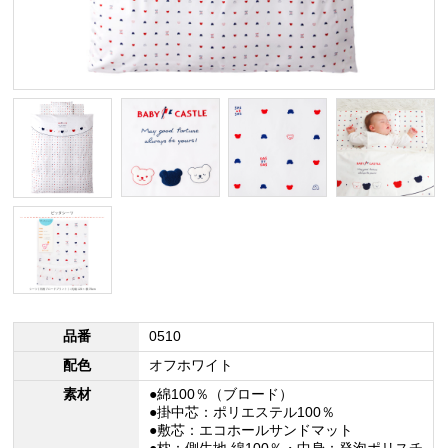
品番
0510
配色
オフホワイト
素材
●綿100％（ブロード）
●掛中芯：ポリエステル100％
●敷芯：エコホールサンドマット
●枕：側生地 綿100％・中身：発泡ポリスチ