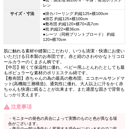
レン
サイズ・寸法
●掛カバーリング 約縦125×横100cm
●掛芯 約縦125×横100cm
●敷布団 約縦120×横70×高7cm
●枕 約縦22×横36cm
●シーツ（同柄プリントブロード） 約縦
120×横70cm
肌に触れる素材や縫製にこだわり、いつも清潔・快適にお使い
いただける日本製のお布団です。赤と紺のさわやかなトリコロ
ールカラーのくまさん柄です。
【中芯】軽くて保温性に優れ、ベビー用ふとんわたとしても最
もポピュラーな素材のポリエステル綿です。
【敷布団】赤ちゃんの為の最高の敷布団、エコホールサンドマ
ット(高機能三層構造)。通気性に優れ、大人以上に汗をかく赤
ちゃんも快適に眠ることが出来ます。また適度な固さで背骨も
しっかり支えます。
注意事項
・モニターの発色の具合によって実際のものと色が異なる場
合がございます。
・商品の一部は予告なく変更する場合がございますのでご容