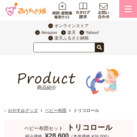
オンラインストア
Amazon
楽天
Yahoo!
楽天ふるさと納税
商品紹介
›
›
おやすみグッズ
ベビー布団
トリコロール
トリコロール
ベビー布団セット
¥28,600
税込価格
（本体価格 ¥26,000）