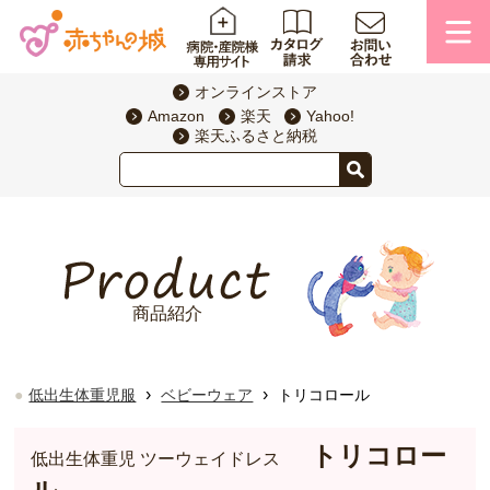
オンラインストア
Amazon
楽天
Yahoo!
楽天ふるさと納税
商品紹介
›
›
低出生体重児服
ベビーウェア
トリコロール
トリコロー
低出生体重児 ツーウェイドレス