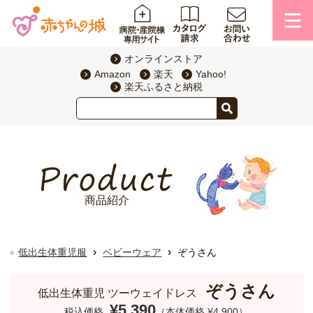
オンラインストア
Amazon
楽天
Yahoo!
楽天ふるさと納税
商品紹介
›
›
低出生体重児服
ベビーウェア
ぞうさん
ぞうさん
低出生体重児 ツーウェイドレス
¥5,390
税込価格
（本体価格 ¥4,900）