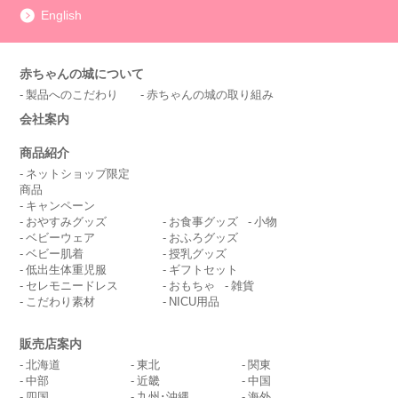
English
赤ちゃんの城について
製品へのこだわり
赤ちゃんの城の取り組み
会社案内
商品紹介
ネットショップ限定
商品
キャンペーン
おやすみグッズ
お食事グッズ
小物
ベビーウェア
おふろグッズ
ベビー肌着
授乳グッズ
低出生体重児服
ギフトセット
セレモニードレス
おもちゃ
雑貨
こだわり素材
NICU用品
販売店案内
北海道
東北
関東
中部
近畿
中国
四国
九州･沖縄
海外