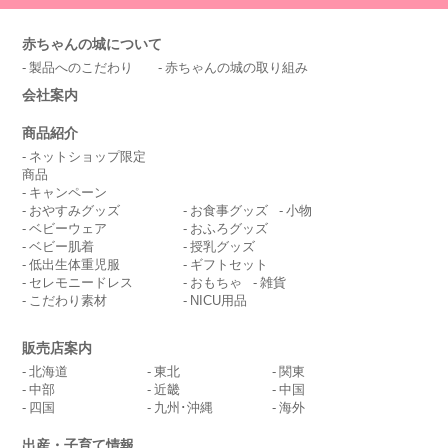
赤ちゃんの城について
製品へのこだわり
赤ちゃんの城の取り組み
会社案内
商品紹介
ネットショップ限定
商品
キャンペーン
おやすみグッズ
お食事グッズ
小物
ベビーウェア
おふろグッズ
ベビー肌着
授乳グッズ
低出生体重児服
ギフトセット
セレモニードレス
おもちゃ
雑貨
こだわり素材
NICU用品
販売店案内
北海道
東北
関東
中部
近畿
中国
四国
九州･沖縄
海外
出産・子育て情報