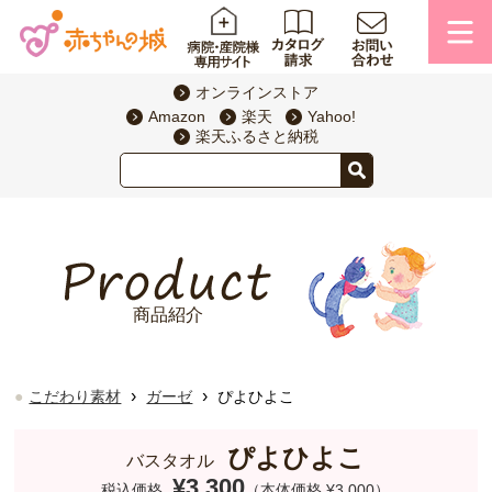
オンラインストア
Amazon
楽天
Yahoo!
楽天ふるさと納税
商品紹介
›
›
こだわり素材
ガーゼ
ぴよひよこ
ぴよひよこ
バスタオル
¥3,300
税込価格
（本体価格 ¥3,000）