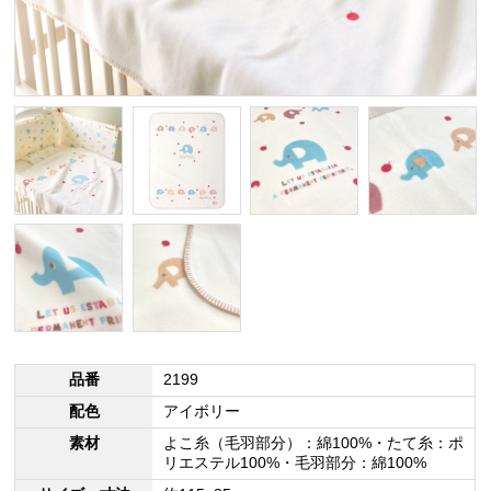
品番
2199
配色
アイボリー
素材
よこ糸（毛羽部分）：綿100%・たて糸：ポ
リエステル100%・毛羽部分：綿100%