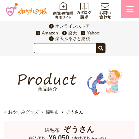
オンラインストア
Amazon
楽天
Yahoo!
楽天ふるさと納税
商品紹介
›
›
おやすみグッズ
綿毛布
ぞうさん
ぞうさん
綿毛布
¥6,050
税込価格
（本体価格 ¥5,500）