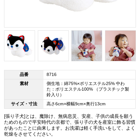
品番
8716
素材
側生地：綿75%×ポリエステル25% 中わ
た：ポリエステル100% （プラスチック製
鈴入り）
サイズ・寸法
高さ6cm×横幅9cm×奥行13cm
[張り子犬]とは、魔除け、無病息災、安産、子供の成長を願う
ためのもので平安時代の京都で、張り子の犬を産室に飾る習慣
があったことに由来します。お洗濯は軽く手洗いをして、よく
乾燥をさせてください。