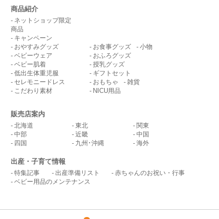
商品紹介
ネットショップ限定
商品
キャンペーン
おやすみグッズ
お食事グッズ
小物
ベビーウェア
おふろグッズ
ベビー肌着
授乳グッズ
低出生体重児服
ギフトセット
セレモニードレス
おもちゃ
雑貨
こだわり素材
NICU用品
販売店案内
北海道
東北
関東
中部
近畿
中国
四国
九州･沖縄
海外
出産・子育て情報
特集記事
出産準備リスト
赤ちゃんのお祝い・行事
ベビー用品のメンテナンス