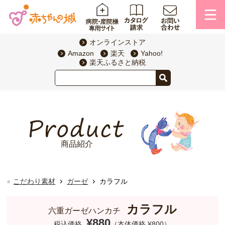
オンラインストア
Amazon
楽天
Yahoo!
楽天ふるさと納税
商品紹介
›
›
こだわり素材
ガーゼ
カラフル
カラフル
六重ガーゼハンカチ
¥880
税込価格
（本体価格 ¥800）