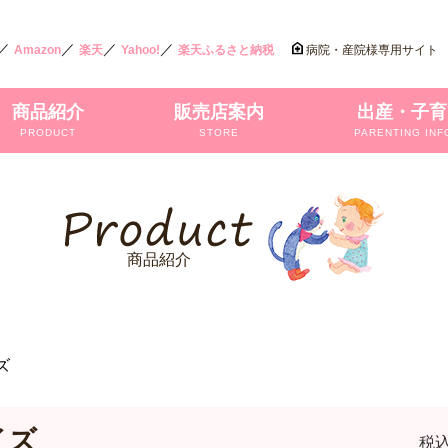
／
／
／
／
Amazon
楽天
Yahoo!
楽天ふるさと納税
病院・産院様専用サイト
商品紹介
販売店案内
出産・子育
PRODUCT
STORE
PARENTING INF
商品紹介
ズ
イズ
税