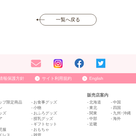
一覧へ戻る
情報保護方針
サイト利用規約
English
販売店案内
ップ限定商品
お食事グッズ
北海道
中国
ン
小物
東北
四国
ッズ
おふろグッズ
関東
九州･沖縄
ア
授乳グッズ
中部
海外
ギフトセット
近畿
児服
おもちゃ
ドレス
雑貨