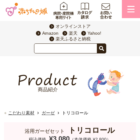
オンラインストア
Amazon
楽天
Yahoo!
楽天ふるさと納税
商品紹介
›
›
こだわり素材
ガーゼ
トリコロール
トリコロール
浴用ガーゼセット
¥3,080
税込価格
（本体価格 ¥2,800）