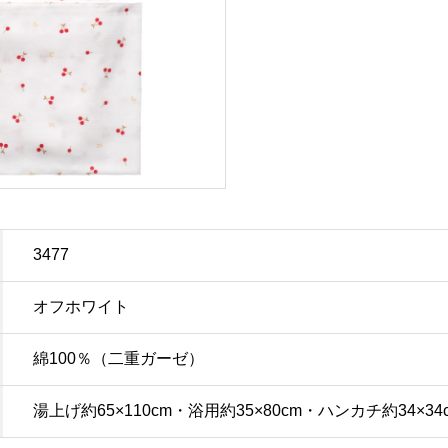
3477
オフホワイト
綿100％（二重ガーゼ）
湯上げ約65×110cm・浴用約35×80cm・ハンカチ約34×34