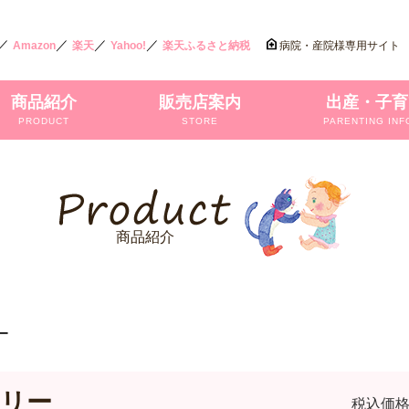
／
／
／
／
Amazon
楽天
Yahoo!
楽天ふるさと納税
病院・産院様専用サイト
商品紹介
販売店案内
出産・子育
PRODUCT
STORE
PARENTING INF
商品紹介
ー
リー
税込価