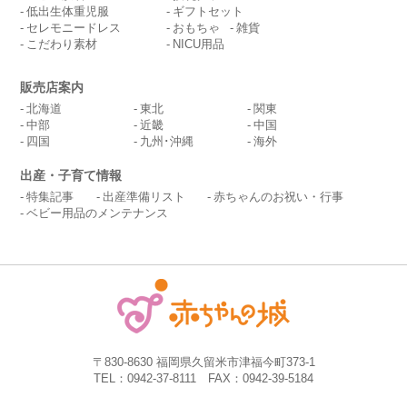
低出生体重児服
ギフトセット
セレモニードレス
おもちゃ
雑貨
こだわり素材
NICU用品
販売店案内
北海道
東北
関東
中部
近畿
中国
四国
九州･沖縄
海外
出産・子育て情報
特集記事
出産準備リスト
赤ちゃんのお祝い・行事
ベビー用品のメンテナンス
〒830-8630 福岡県久留米市津福今町373-1
TEL：0942-37-8111 FAX：0942-39-5184