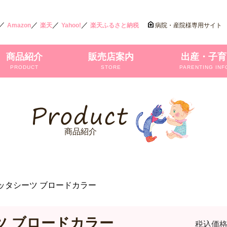
／
／
／
／
Amazon
楽天
Yahoo!
楽天ふるさと納税
病院・産院様専用サイト
商品紹介
販売店案内
出産・子育
PRODUCT
STORE
PARENTING INF
商品紹介
ッタシーツ ブロードカラー
ツ ブロードカラー
税込価