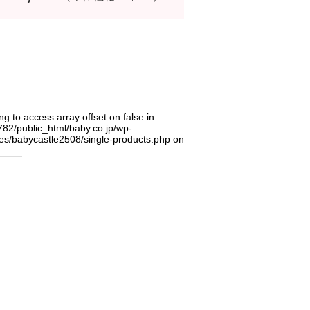
ing to access array offset on false in
82/public_html/baby.co.jp/wp-
es/babycastle2508/single-products.php
on