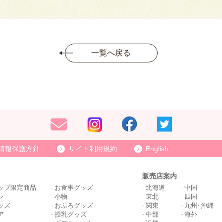
一覧へ戻る
情報保護方針
サイト利用規約
English
販売店案内
ップ限定商品
お食事グッズ
北海道
中国
ン
小物
東北
四国
ッズ
おふろグッズ
関東
九州･沖縄
ア
授乳グッズ
中部
海外