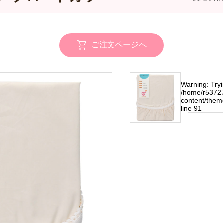
ご注文ページへ
Warning
: Try
/home/r53727
content/them
line
91