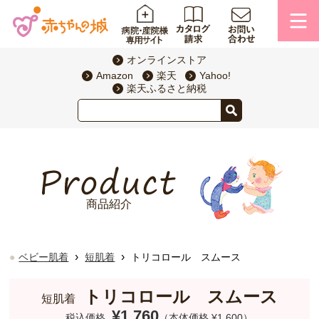
オンラインストア
Amazon
楽天
Yahoo!
楽天ふるさと納税
商品紹介
›
›
ベビー肌着
短肌着
トリコロール スムース
トリコロール スムース
短肌着
¥1,760
税込価格
（本体価格 ¥1,600）