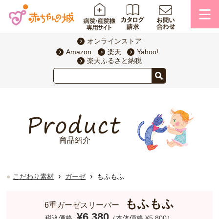
オンラインストア
Amazon
楽天
Yahoo!
楽天ふるさと納税
商品紹介
›
›
こだわり素材
ガーゼ
もふもふ
もふもふ
6重ガーゼスリーパー
¥6,380
税込価格
（本体価格 ¥5,800）