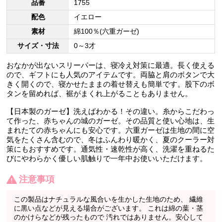
品番
1755
配色
イエロー
素材
綿100％(六重ガーゼ)
サイズ・寸法
0～3才
おなかが出ないスリーパーは、寝冷え対策に最適。長く使える
ので、ギフトにも人気のアイテムです。両脇と肩のボタンで大
きく開くので、寝かせたままの着せ替えも簡単です。股下のボ
タンを留めれば、裾がまくれ上がることもありません。
【日本製のガーゼ】洗えばわかる！その違い。糸からこだわっ
て作った、赤ちゃんの城のガーゼ。その品質と使い心地は、生
まれたての赤ちゃんにも安心です。六重ガーゼは生地の間に空
気をたくさん含むので、冬はふんわり暖かく、夏のクーラー対
策にもおすすめです。通気性・速乾性が高く、洗濯を重ねるた
びにやわらかく優しい肌触りで一年中お使いいただけます。
注意事項
この製品はナチュラルな風合いを生かした生地のため、 繊維
に黒い点などが見える場合がございます。 これは綿の葉・茎
のかけらなどが残ったもので 汚れではありません。安心して