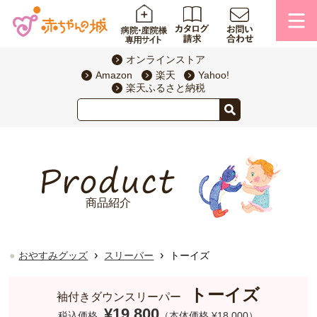
オンラインストア
Amazon
楽天
Yahoo!
楽天ふるさと納税
商品紹介
›
›
おやすみグッズ
スリーパー
トーイズ
トーイズ
袖付きダウンスリーパー
¥19,800
税込価格
（本体価格 ¥18,000）