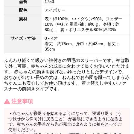
品番
1753
配色
アイボリー
素材
表：綿100%、中：ダウン90%、フェザー
10%（中わた重量-袖：約6ｇ、身頃：約
60g）、裏：ポリエステル80% 綿20%
サイズ・寸法
0～4才
着丈：約75cm、身巾：約43cm、袖丈；
35cm
ふんわり軽くて暖かい袖付きの羽毛のスリーパーです。袖は取
り外し可能、赤ちゃんの成長に合わせて長くお使いいただけま
す。 赤ちゃんの動きを妨げないゆったりとしたデザインで、
おなかが出ない長めの丈は、ねんねでお布団を蹴ってしまう赤
ちゃんにも安心してお使い頂けます。 着せ替えしやすいファ
スナーの前開きタイプです。
注意事項
・赤ちゃんが寝返りを始めるようになって、寝返り返り（う
つ伏せから仰向けに戻ること） が容易にできるようになるま
で、赤ちゃんの手首から先が完全に出るように袖をとってご
使用ください。