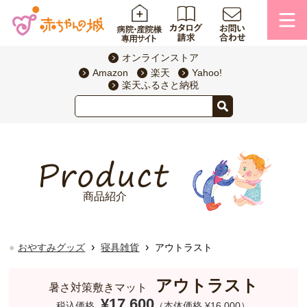
オンラインストア
Amazon
楽天
Yahoo!
楽天ふるさと納税
商品紹介
›
›
おやすみグッズ
寝具雑貨
アウトラスト
アウトラスト
暑さ対策敷きマット
¥17,600
税込価格
（本体価格 ¥16,000）