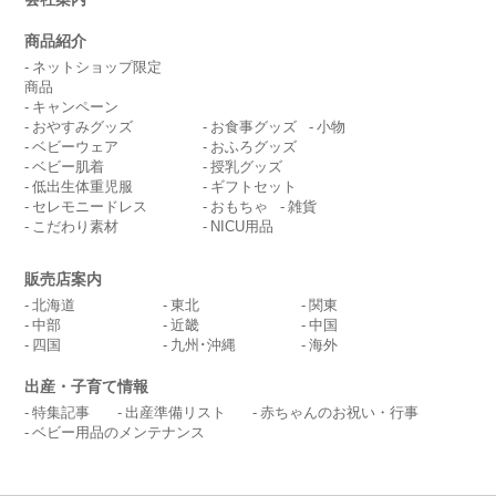
商品紹介
ネットショップ限定
商品
キャンペーン
おやすみグッズ
お食事グッズ
小物
ベビーウェア
おふろグッズ
ベビー肌着
授乳グッズ
低出生体重児服
ギフトセット
セレモニードレス
おもちゃ
雑貨
こだわり素材
NICU用品
販売店案内
北海道
東北
関東
中部
近畿
中国
四国
九州･沖縄
海外
出産・子育て情報
特集記事
出産準備リスト
赤ちゃんのお祝い・行事
ベビー用品のメンテナンス