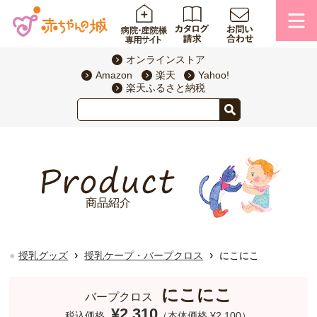
オンラインストア
Amazon
楽天
Yahoo!
楽天ふるさと納税
商品紹介
›
›
授乳グッズ
授乳ケープ・バープクロス
にこにこ
にこにこ
バープクロス
¥2,310
税込価格
（本体価格 ¥2,100）