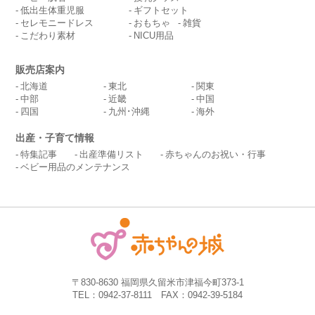
低出生体重児服
ギフトセット
セレモニードレス
おもちゃ
雑貨
こだわり素材
NICU用品
販売店案内
北海道
東北
関東
中部
近畿
中国
四国
九州･沖縄
海外
出産・子育て情報
特集記事
出産準備リスト
赤ちゃんのお祝い・行事
ベビー用品のメンテナンス
〒830-8630 福岡県久留米市津福今町373-1
TEL：0942-37-8111 FAX：0942-39-5184