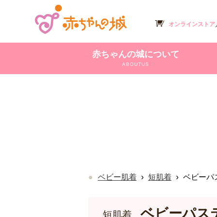
オンラインストア
赤ちゃんの城について
ABOUTUS
›
›
ベビー肌着
短肌着
ベビーパ
ベビーパス
短肌着