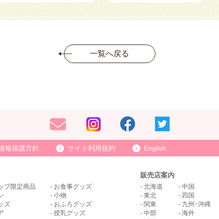
一覧へ戻る
情報保護方針
サイト利用規約
English
販売店案内
ップ限定商品
お食事グッズ
北海道
中国
ン
小物
東北
四国
ッズ
おふろグッズ
関東
九州･沖縄
ア
授乳グッズ
中部
海外