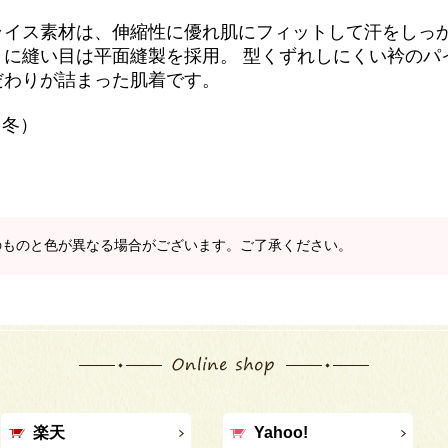
ライス素材は、伸縮性に優れ肌にフィットして汗をしっか
うに縫い目は平面縫製を採用。 型くずれしにくい衿のパ
だわりが詰まった肌着です。
・冬）
のものと色が異なる場合がございます。ご了承ください。
楽天
Yahoo!