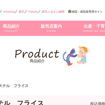
／
／
／
／
Amazon
楽天
Yahoo!
楽天ふるさと納税
病院・産院様専用サイト
商品紹介
販売店案内
出産・子育
PRODUCT
STORE
PARENTING INF
商品紹介
ステル フライス
テル フライス
税込価