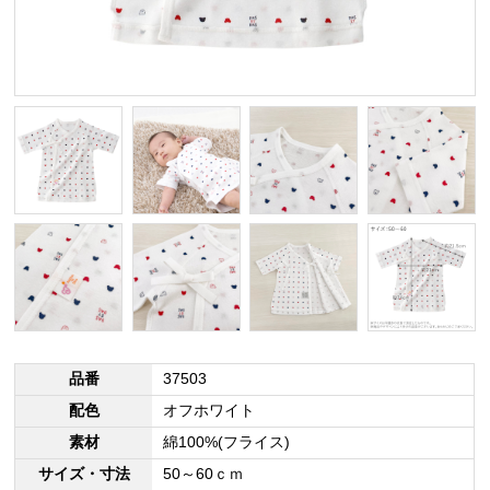
品番
37503
配色
オフホワイト
素材
綿100%(フライス)
サイズ・寸法
50～60ｃｍ