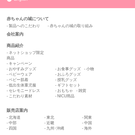
赤ちゃんの城について
製品へのこだわり
赤ちゃんの城の取り組み
会社案内
商品紹介
ネットショップ限定
商品
キャンペーン
おやすみグッズ
お食事グッズ
小物
ベビーウェア
おふろグッズ
ベビー肌着
授乳グッズ
低出生体重児服
ギフトセット
セレモニードレス
おもちゃ
雑貨
こだわり素材
NICU用品
販売店案内
北海道
東北
関東
中部
近畿
中国
四国
九州･沖縄
海外