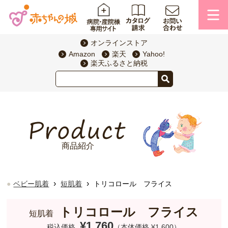
オンラインストア
Amazon
楽天
Yahoo!
楽天ふるさと納税
商品紹介
›
›
ベビー肌着
短肌着
トリコロール フライス
トリコロール フライス
短肌着
¥1,760
税込価格
（本体価格 ¥1,600）