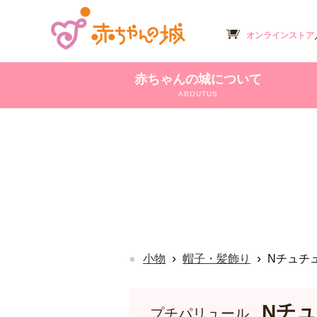
オンラインストア
赤ちゃんの城について
ABOUTUS
›
›
小物
帽子・髪飾り
Nチュチ
Nチ
プチパリュール