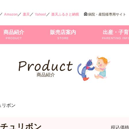
／
／
／
／
Amazon
楽天
Yahoo!
楽天ふるさと納税
病院・産院様専用サイト
商品紹介
販売店案内
出産・子育
PRODUCT
STORE
PARENTING INF
商品紹介
ュリボン
ュチュリボン
税込価