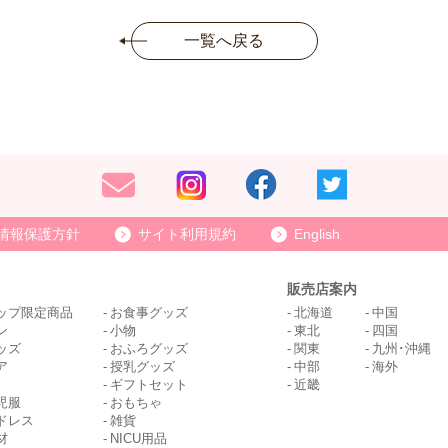
一覧へ戻る
情報保護方針
サイト利用規約
English
販売店案内
ップ限定商品
お食事グッズ
北海道
中国
ン
小物
東北
四国
ッズ
おふろグッズ
関東
九州･沖縄
ア
授乳グッズ
中部
海外
ギフトセット
近畿
児服
おもちゃ
ドレス
雑貨
材
NICU用品