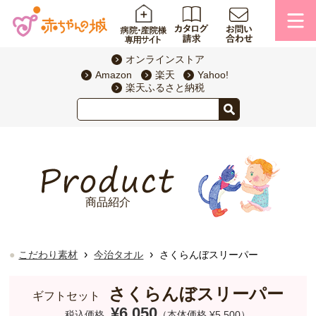
オンラインストア
Amazon
楽天
Yahoo!
楽天ふるさと納税
商品紹介
›
›
こだわり素材
今治タオル
さくらんぼスリーパー
さくらんぼスリーパー
ギフトセット
¥6,050
税込価格
（本体価格 ¥5,500）