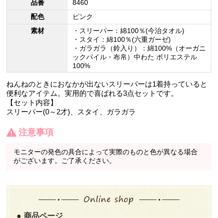
品番
8460
配色
ピンク
素材
・スリーパー：綿100％(今治タオル)
・スタイ：綿100％(六重ガーゼ)
・ガラガラ（鈴入り）：綿100%（オーガニ
ックパイル・布帛）中わた ポリエステル
100%
ねんねのときにおなかが出ないスリーパーは1着持っていると
便利なアイテム。実用的で喜ばれる3点セットです。
【セット内容】
スリーパー(0～2才)、スタイ、ガラガラ
注意事項
モニターの発色の具合によって実際のものと色が異なる場合
がございます。ご了承ください。
商品ページ