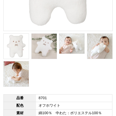
品番
8701
配色
オフホワイト
素材
綿100％ 中わた：ポリエステル100％