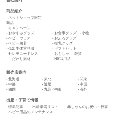
商品紹介
ネットショップ限定
商品
キャンペーン
おやすみグッズ
お食事グッズ
小物
ベビーウェア
おふろグッズ
ベビー肌着
授乳グッズ
低出生体重児服
ギフトセット
セレモニードレス
おもちゃ
雑貨
こだわり素材
NICU用品
販売店案内
北海道
東北
関東
中部
近畿
中国
四国
九州･沖縄
海外
出産・子育て情報
特集記事
出産準備リスト
赤ちゃんのお祝い・行事
ベビー用品のメンテナンス