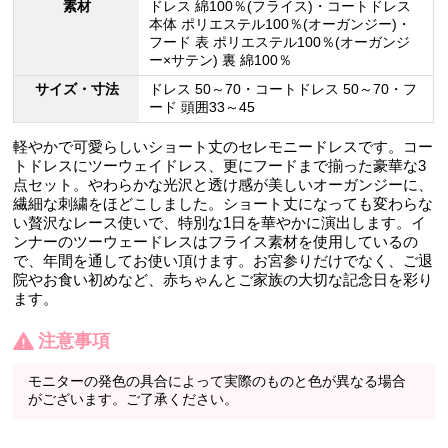
素材
ドレス 綿100％(フライス)・コートドレス
本体 ポリエステル100％(オーガンジー)・
フード 表 ポリエステル100％(オーガンジ
ー×サテン) 裏 綿100％
サイズ・寸法
ドレス 50～70・コートドレス 50～70・フ
ード 頭囲33～45
軽やかで可愛らしいショート丈のセレモニードレスです。コー
トドレスにツーウェイドレス、更にフードまで揃った豪華な3
点セット。やわらかな光沢と透け感が美しいオーガンジーに、
繊細な刺繍をほどこしました。ショート丈になっても変わらな
い贅沢なレース使いで、特別な1日を華やかに演出します。イ
ンナーのツーウェードレスはフライス素材を使用しているの
で、年間を通してお使い頂けます。お宮参りだけでなく、ご退
院やお食い初めなど、赤ちゃんとご家族の大切な記念日を彩り
ます。
注意事項
モニターの発色の具合によって実際のものと色が異なる場合
がございます。ご了承ください。