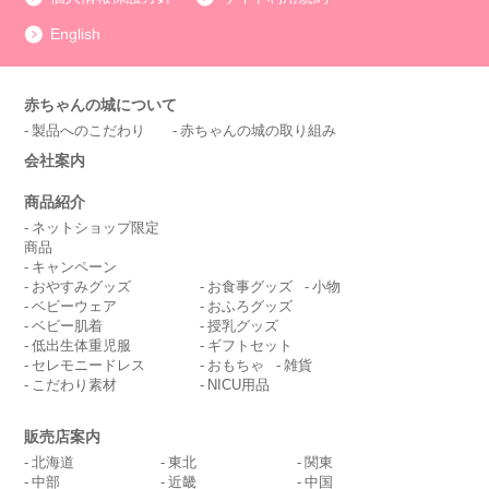
English
赤ちゃんの城について
製品へのこだわり
赤ちゃんの城の取り組み
会社案内
商品紹介
ネットショップ限定
商品
キャンペーン
おやすみグッズ
お食事グッズ
小物
ベビーウェア
おふろグッズ
ベビー肌着
授乳グッズ
低出生体重児服
ギフトセット
セレモニードレス
おもちゃ
雑貨
こだわり素材
NICU用品
販売店案内
北海道
東北
関東
中部
近畿
中国