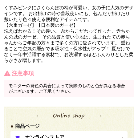
くすみピンクにさくらんぼの柄が可愛い、女の子に人気のデザ
インです。 お出掛けの時や普段使いにも、包んだり掛けたり
敷いたり色々使える便利なアイテムです。
【六重ガーゼ】【日本製のガーゼ】
洗えばわかる！その違い。 糸からこだわって作った、赤ちゃ
んの城のガーゼ。 その品質と使い心地は、生まれたての赤ち
ゃんからご年配の方々まで多くの方に愛されています。 重ね
ることで空気の層ができ吸水性・保水性がアップ！ 夏だけで
なく一年中活躍する素材で、お洗濯するほどふんわりとした柔
らかさが増します。
注意事項
モニターの発色の具合によって実際のものと色が異なる場合
がございます。ご了承ください。
商品ページ
オンラインストア