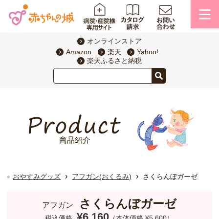
オンラインストア
Amazon
楽天
Yahoo!
楽天ふるさと納税
商品紹介
›
›
おやすみグッズ
アフガン(おくるみ)
さくらんぼガーゼ
さくらんぼガーゼ
アフガン
¥6,160
税込価格
（本体価格 ¥5,600）