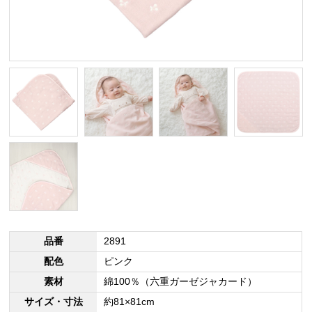
品番
2891
配色
ピンク
素材
綿100％（六重ガーゼジャカード）
サイズ・寸法
約81×81cm