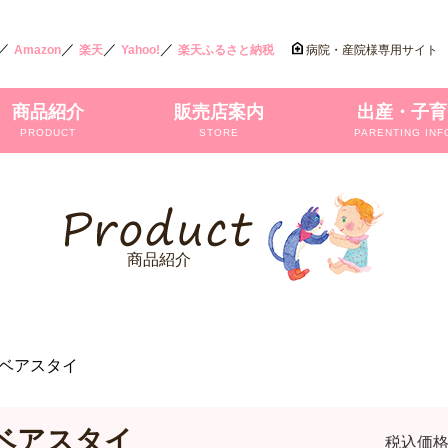
／
／
／
／
Amazon
楽天
Yahoo!
楽天ふるさと納税
病院・産院様専用サイト
商品紹介
販売店案内
出産・子育
PRODUCT
STORE
PARENTING INF
商品紹介
ベアスタイ
ベアスタイ
税込価