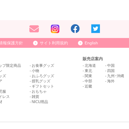
情報保護方針
サイト利用規約
English
販売店案内
ップ限定商品
お食事グッズ
北海道
中国
ン
小物
東北
四国
ッズ
おふろグッズ
関東
九州･沖縄
ア
授乳グッズ
中部
海外
ギフトセット
近畿
児服
おもちゃ
ドレス
雑貨
材
NICU用品