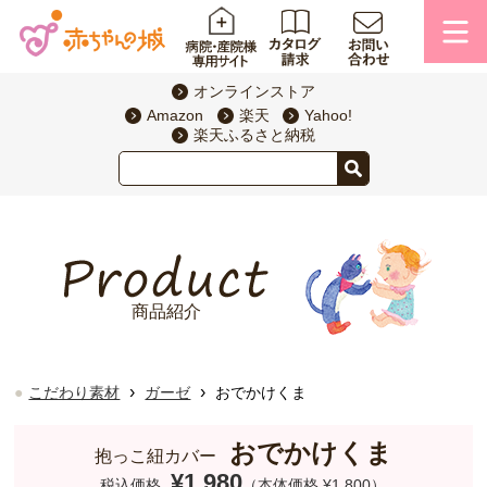
オンラインストア
Amazon
楽天
Yahoo!
楽天ふるさと納税
商品紹介
›
›
こだわり素材
ガーゼ
おでかけくま
おでかけくま
抱っこ紐カバー
¥1,980
税込価格
（本体価格 ¥1,800）