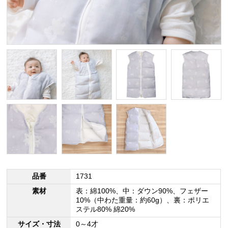
品番
1731
素材
表：綿100%、中：ダウン90%、フェザー
10%（中わた重量：約60g）、裏：ポリエ
ステル80% 綿20%
サイズ・寸法
0～4才