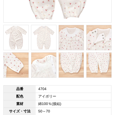
品番
4704
配色
アイボリー
素材
綿100％(接結)
サイズ・寸法
50～70