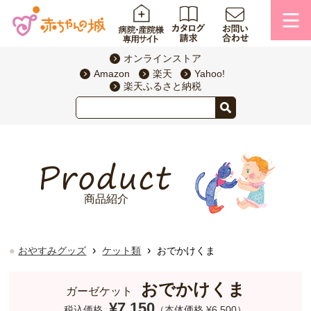
オンラインストア
Amazon
楽天
Yahoo!
楽天ふるさと納税
商品紹介
›
›
おやすみグッズ
ケット類
おでかけくま
おでかけくま
ガーゼケット
¥7,150
税込価格
（本体価格 ¥6,500）