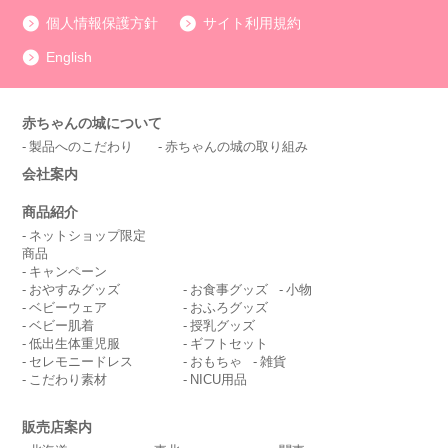
個人情報保護方針
サイト利用規約
English
赤ちゃんの城について
製品へのこだわり
赤ちゃんの城の取り組み
会社案内
商品紹介
ネットショップ限定
商品
キャンペーン
おやすみグッズ
お食事グッズ
小物
ベビーウェア
おふろグッズ
ベビー肌着
授乳グッズ
低出生体重児服
ギフトセット
セレモニードレス
おもちゃ
雑貨
こだわり素材
NICU用品
販売店案内