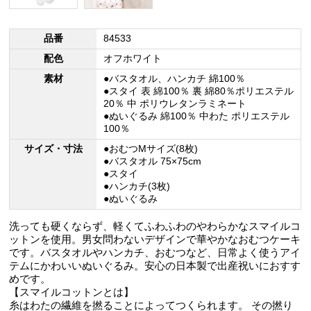
品番
84533
配色
オフホワイト
素材
●バスタオル、ハンカチ 綿100％
●スタイ 表 綿100％ 裏 綿80％ポリエステル
20％ 中 ポリウレタンラミネート
●ぬいぐるみ 綿100％ 中わた ポリエステル
100％
サイズ・寸法
●おむつMサイズ(8枚)
●バスタオル 75×75cm
●スタイ
●ハンカチ(3枚)
●ぬいぐるみ
洗っても硬くならず、軽くてふわふわのやわらかなスマイルコ
ットンを使用。男女問わないデザインで華やかなおむつケーキ
です。バスタオルやハンカチ、おむつなど、日常よく使うアイ
テムにかわいいぬいぐるみ。安心の日本製で出産祝いにおすす
めです。
【スマイルコットンとは】
糸はわたの繊維を撚ることによってつくられます。 その撚り