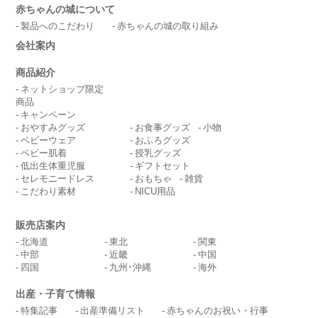
赤ちゃんの城について
製品へのこだわり
赤ちゃんの城の取り組み
会社案内
商品紹介
ネットショップ限定
商品
キャンペーン
おやすみグッズ
お食事グッズ
小物
ベビーウェア
おふろグッズ
ベビー肌着
授乳グッズ
低出生体重児服
ギフトセット
セレモニードレス
おもちゃ
雑貨
こだわり素材
NICU用品
販売店案内
北海道
東北
関東
中部
近畿
中国
四国
九州･沖縄
海外
出産・子育て情報
特集記事
出産準備リスト
赤ちゃんのお祝い・行事