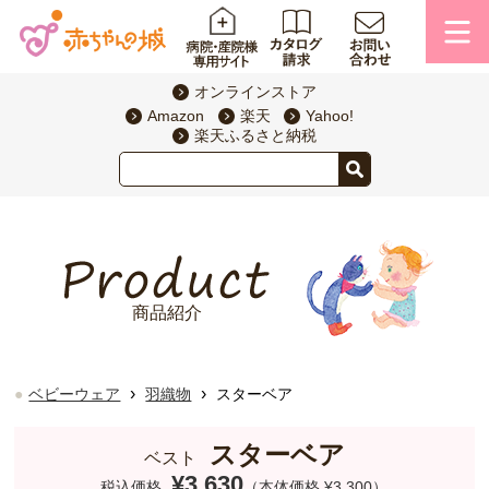
オンラインストア
Amazon
楽天
Yahoo!
楽天ふるさと納税
商品紹介
›
›
ベビーウェア
羽織物
スターベア
スターベア
ベスト
¥3,630
税込価格
（本体価格 ¥3,300）