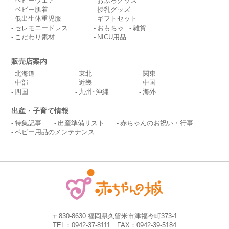
ベビーウェア
おふろグッズ
ベビー肌着
授乳グッズ
低出生体重児服
ギフトセット
セレモニードレス
おもちゃ
雑貨
こだわり素材
NICU用品
販売店案内
北海道
東北
関東
中部
近畿
中国
四国
九州･沖縄
海外
出産・子育て情報
特集記事
出産準備リスト
赤ちゃんのお祝い・行事
ベビー用品のメンテナンス
〒830-8630 福岡県久留米市津福今町373-1
TEL：0942-37-8111 FAX：0942-39-5184