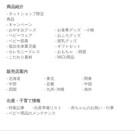
商品紹介
ネットショップ限定
商品
キャンペーン
おやすみグッズ
お食事グッズ
小物
ベビーウェア
おふろグッズ
ベビー肌着
授乳グッズ
低出生体重児服
ギフトセット
セレモニードレス
おもちゃ
雑貨
こだわり素材
NICU用品
販売店案内
北海道
東北
関東
中部
近畿
中国
四国
九州･沖縄
海外
出産・子育て情報
特集記事
出産準備リスト
赤ちゃんのお祝い・行事
ベビー用品のメンテナンス